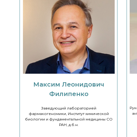
Максим Леонидович
Филипенко
Рук
Заведующий лабораторией
ан
фармакогеномики, Институт химической
биологии и фундаментальной медицины СО
РАН, д.б.н.